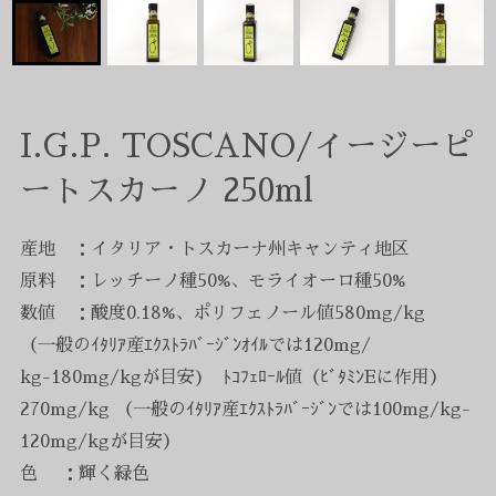
I.G.P. TOSCANO/イージーピ
ートスカーノ 250ml
産地 ：イタリア・トスカーナ州キャンティ地区
原料 ：レッチーノ種50%、モライオーロ種50%
数値 ：酸度0.18%、ポリフェノール値580mg/kg
（一般のｲﾀﾘｱ産ｴｸｽﾄﾗﾊﾞｰｼﾞﾝｵｲﾙでは120mg/
kg-180mg/kgが目安) ﾄｺﾌｪﾛｰﾙ値（ﾋﾞﾀﾐﾝEに作用）
270mg/kg （一般のｲﾀﾘｱ産ｴｸｽﾄﾗﾊﾞｰｼﾞﾝでは100mg/kg-
120mg/kgが目安）
色 ：輝く緑色