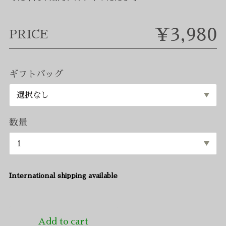
¥3,980
PRICE
ギフトバッグ
数量
International shipping available
Add to cart