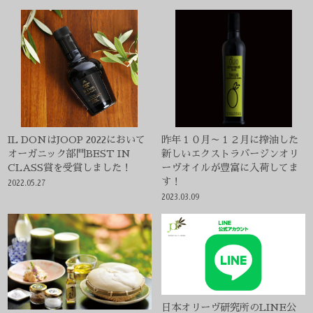
IL DONはJOOP 2022において
昨年１０月～１２月に搾油した
オーガニック部門BEST IN
新しいエクストラバージンオリ
CLASS賞を受賞しました！
ーヴオイルが豊富に入荷してま
す！
2022.05.27
2023.03.09
日本オリーヴ研究所のLINE公
式アカウントを始めました！
オリーヴオイルと塩で召し上が
る、とうふ屋うかい様『名物と
2022.05.30
うふの贅沢味くらべセット』
2022.08.04