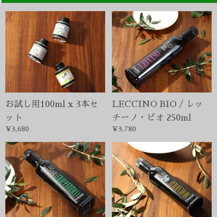
お試し用100ml x 3本セ
LECCINO BIO / レッ
ット
チーノ・ビオ 250ml
¥3,680
¥3,780
CORREGGIOLO BIO /
MORAIOLO BIO/モラ
コレッジョーロ・ビオ
イオーロ・ビオ 250ml
¥3,780
250ml
¥3,780