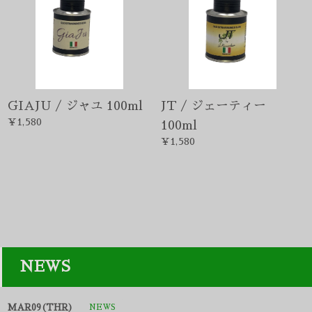
100ml
¥1,580
NEWS
MAR09(THR)
NEWS
昨年１０月～１２月に搾油した大変出来の良い新オイルが各種豊富
に入荷しております。
OCT19(WED)
NEWS
IL DON /イル・ドン及びSelezione Platinum Bio / セレツィオ
ーネ・プラティヌム・ビオを新たに入荷しました。